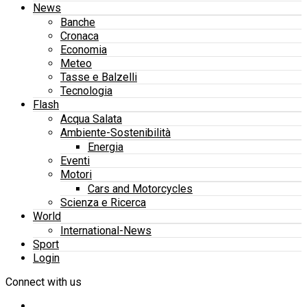
News
Banche
Cronaca
Economia
Meteo
Tasse e Balzelli
Tecnologia
Flash
Acqua Salata
Ambiente-Sostenibilità
Energia
Eventi
Motori
Cars and Motorcycles
Scienza e Ricerca
World
International-News
Sport
Login
Connect with us