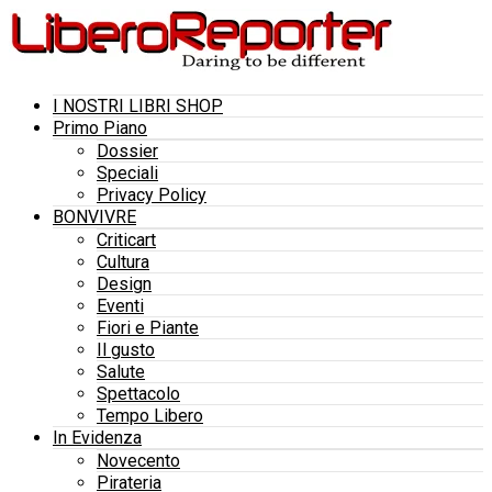
I NOSTRI LIBRI SHOP
Primo Piano
Dossier
Speciali
Privacy Policy
BONVIVRE
Criticart
Cultura
Design
Eventi
Fiori e Piante
Il gusto
Salute
Spettacolo
Tempo Libero
In Evidenza
Novecento
Pirateria