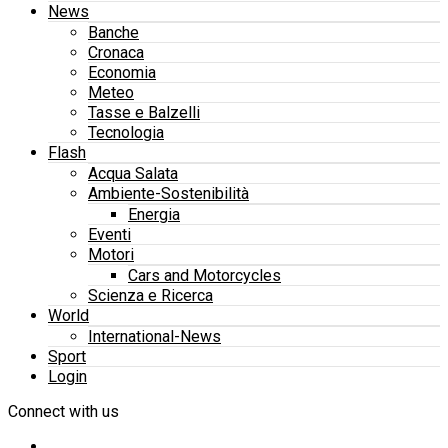
News
Banche
Cronaca
Economia
Meteo
Tasse e Balzelli
Tecnologia
Flash
Acqua Salata
Ambiente-Sostenibilità
Energia
Eventi
Motori
Cars and Motorcycles
Scienza e Ricerca
World
International-News
Sport
Login
Connect with us