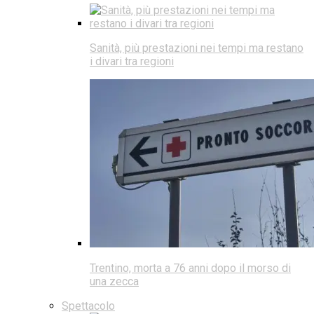
Sanità, più prestazioni nei tempi ma restano
i divari tra regioni
Trentino, morta a 76 anni dopo il morso di
una zecca
Spettacolo