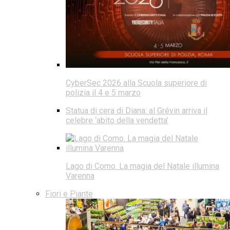
CyberSec 2026 alla Scuola superiore di
polizia il 4 e 5 marzo
Statua di cera di Diana: al Grévin arriva il
celebre ‘abito della vendetta’
Lago di Como. La magia del Natale illumina
Varenna
Fiori e Piante