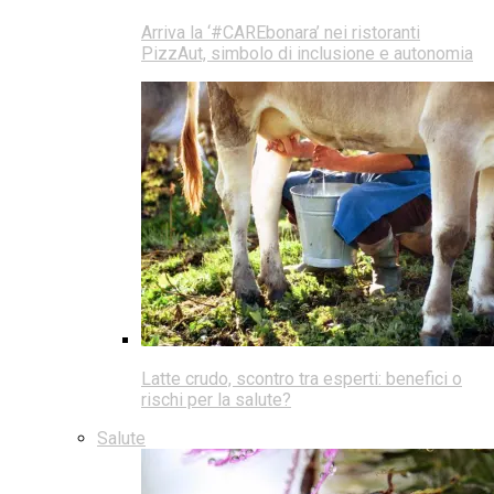
Arriva la ‘#CAREbonara’ nei ristoranti
PizzAut, simbolo di inclusione e autonomia
Latte crudo, scontro tra esperti: benefici o
rischi per la salute?
Salute