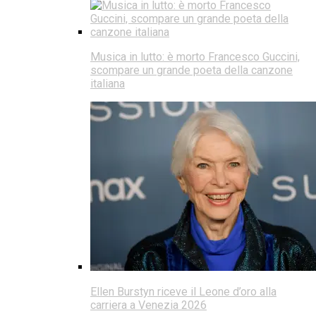
Musica in lutto: è morto Francesco Guccini,
scompare un grande poeta della canzone
italiana
Ellen Burstyn riceve il Leone d’oro alla
carriera a Venezia 2026