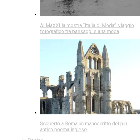
Al MaXXI la mostra “Italia di Moda”, viaggio
fotografico tra paesaggi e alta moda
Scoperto a Roma un manoscritto del più
antico poema inglese