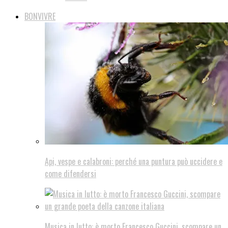
BONVIVRE
Api, vespe e calabroni: perché una puntura può uccidere e
come difendersi
Musica in lutto: è morto Francesco Guccini, scompare un