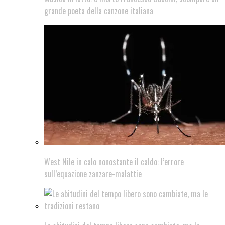
grande poeta della canzone italiana
West Nile in calo nonostante il caldo: l’errore
sull’equazione zanzare-malattie