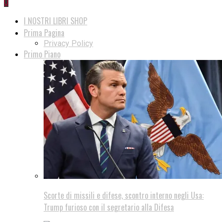
0
I NOSTRI LIBRI SHOP
Prima Pagina
Privacy Policy
Primo Piano
Scorte di missili e difese, scontro interno negli Usa:
Trump furioso con il segretario alla Difesa