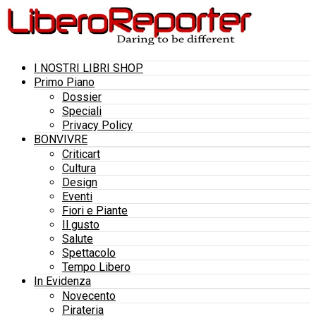
I NOSTRI LIBRI SHOP
Primo Piano
Dossier
Speciali
Privacy Policy
BONVIVRE
Criticart
Cultura
Design
Eventi
Fiori e Piante
Il gusto
Salute
Spettacolo
Tempo Libero
In Evidenza
Novecento
Pirateria