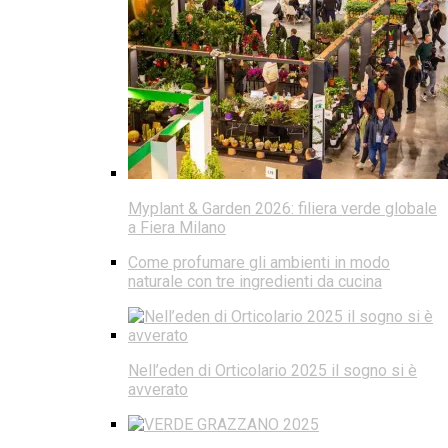
Myplant & Garden 2026: filiera verde globale
a Fiera Milano
Come profumare gli ambienti in modo
naturale con tre ingredienti da cucina
Nell’eden di Orticolario 2025 il sogno si è
avverato