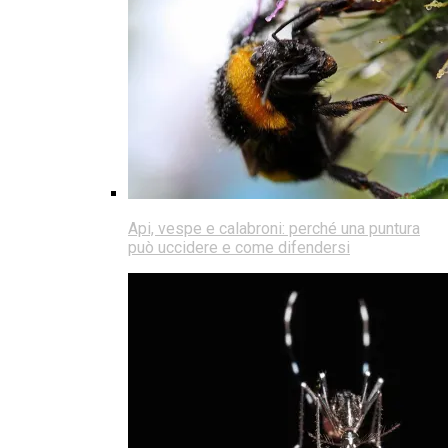
Api, vespe e calabroni: perché una puntura
può uccidere e come difendersi