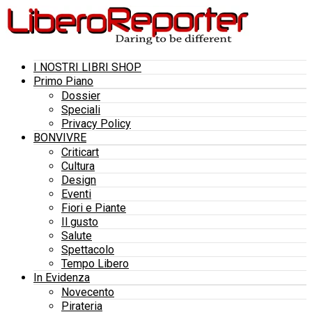
I NOSTRI LIBRI SHOP
Primo Piano
Dossier
Speciali
Privacy Policy
BONVIVRE
Criticart
Cultura
Design
Eventi
Fiori e Piante
Il gusto
Salute
Spettacolo
Tempo Libero
In Evidenza
Novecento
Pirateria