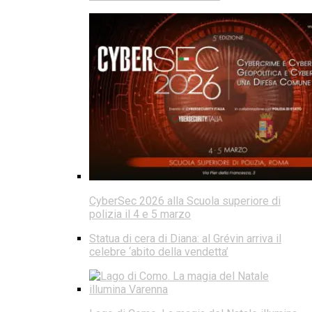
CyberSec 2026 alla Scuola superiore di
polizia il 4 e 5 marzo
Statua di cera di Diana: al Grévin arriva il
celebre ‘abito della vendetta’