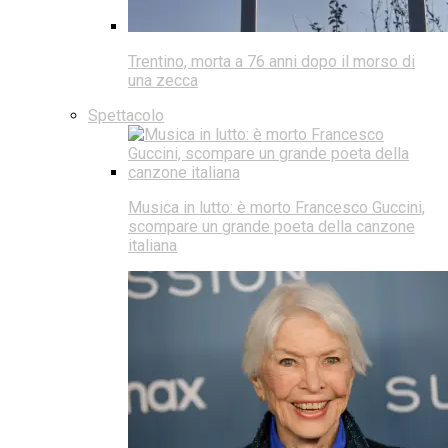
Trentino, morta a 76 anni dopo il morso di
una zecca
Spettacolo
Musica in lutto: è morto Francesco Guccini,
scompare un grande poeta della canzone
italiana