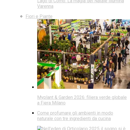
Lago di Como. La magia del Natale illumina
Varenna
Fiori e Piante
Myplant & Garden 2026: filiera verde globale
a Fiera Milano
Come profumare gli ambienti in modo
naturale con tre ingredienti da cucina