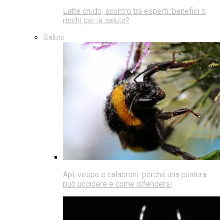
Latte crudo, scontro tra esperti: benefici o
rischi per la salute?
Salute
Api, vespe e calabroni: perché una puntura
può uccidere e come difendersi