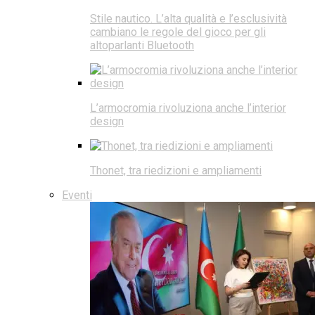
Stile nautico. L’alta qualità e l’esclusività
cambiano le regole del gioco per gli
altoparlanti Bluetooth
L’armocromia rivoluziona anche l’interior
design
Thonet, tra riedizioni e ampliamenti
Eventi