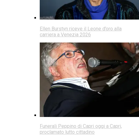
Ellen Burstyn riceve il Leone d’oro alla
carriera a Venezia 2026
Funerali Peppino di Capri oggi a Capri,
proclamato lutto cittadino