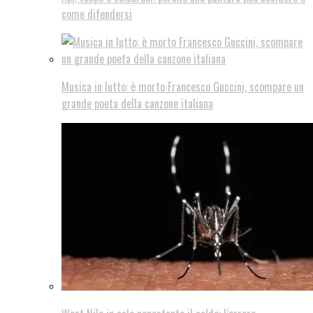
come difendersi
Musica in lutto: è morto Francesco Guccini, scompare un
grande poeta della canzone italiana