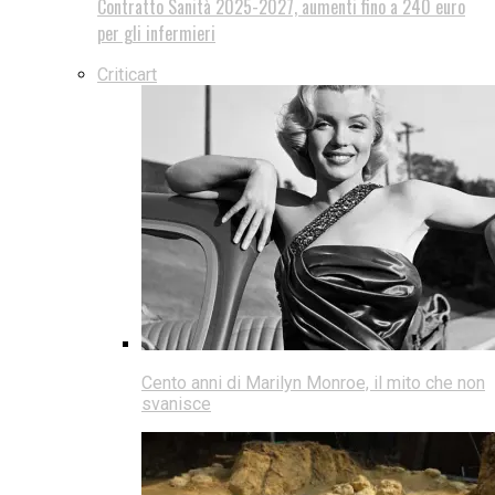
Contratto Sanità 2025-2027, aumenti fino a 240 euro
per gli infermieri
Criticart
Cento anni di Marilyn Monroe, il mito che non
svanisce