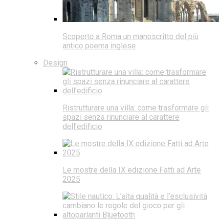
Scoperto a Roma un manoscritto del più
antico poema inglese
Design
Ristrutturare una villa: come trasformare gli
spazi senza rinunciare al carattere
dell’edificio
Le mostre della IX edizione Fatti ad Arte
2025