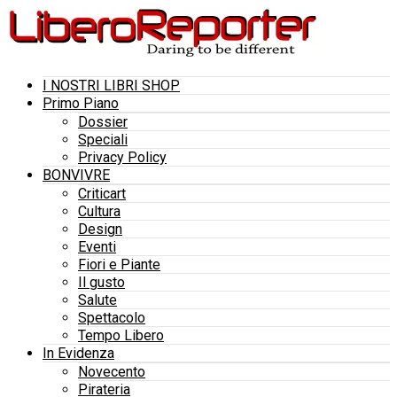
I NOSTRI LIBRI SHOP
Primo Piano
Dossier
Speciali
Privacy Policy
BONVIVRE
Criticart
Cultura
Design
Eventi
Fiori e Piante
Il gusto
Salute
Spettacolo
Tempo Libero
In Evidenza
Novecento
Pirateria