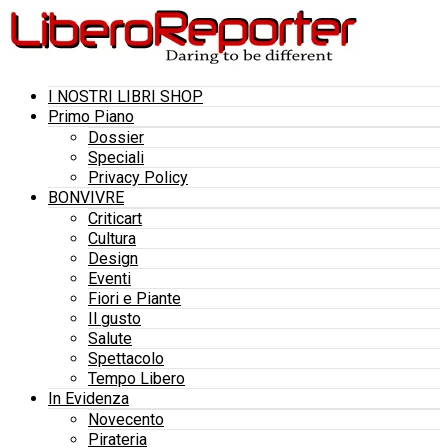
I NOSTRI LIBRI SHOP
Primo Piano
Dossier
Speciali
Privacy Policy
BONVIVRE
Criticart
Cultura
Design
Eventi
Fiori e Piante
Il gusto
Salute
Spettacolo
Tempo Libero
In Evidenza
Novecento
Pirateria