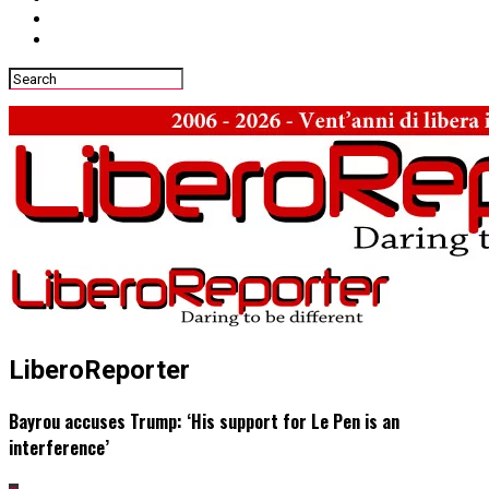
LiberoReporter
Bayrou accuses Trump: ‘His support for Le Pen is an
interference’