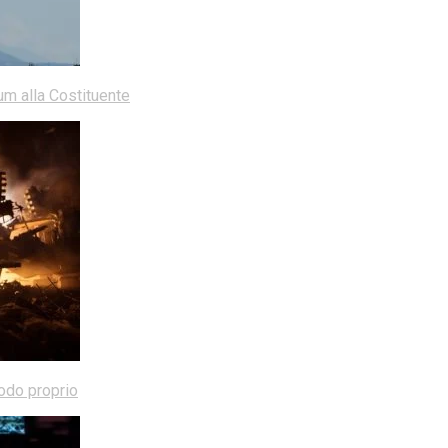
dum alla Costituente
modo proprio