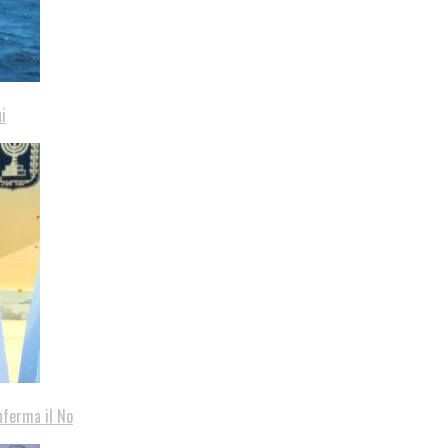
i
nferma il No