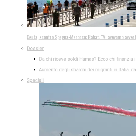
Ceuta, scontro Spagna-Marocco: Rabat, “Vi avevamo avver
Dossier
Da chi riceve soldi Hamas? Ecco chi finanzia i
Aumento degli sbarchi dei migranti in Italia: 
Speciali