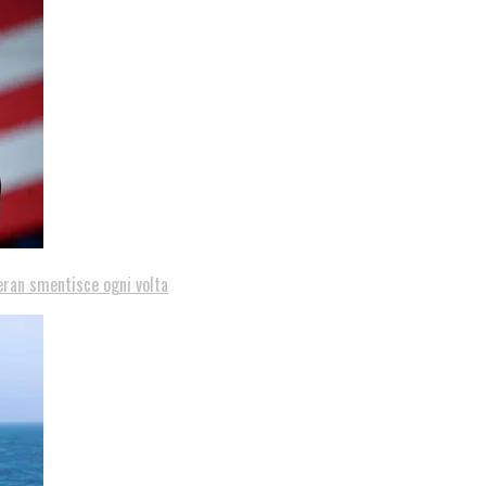
eran smentisce ogni volta