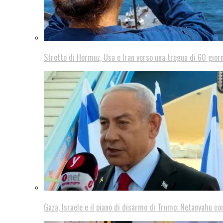
Stretto di Hormuz, Usa e Iran verso una tregua di 60 giorn
Gaza, Israele e il piano di disarmo di Trump: Netanyahu co