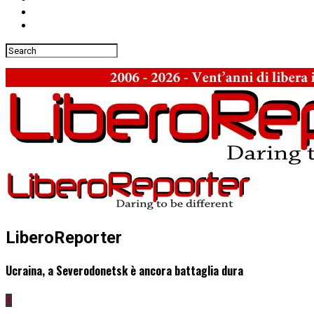
LiberoReporter
Ucraina, a Severodonetsk è ancora battaglia dura
0