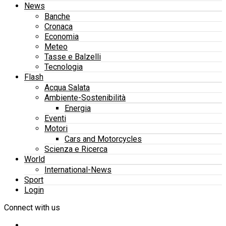
News
Banche
Cronaca
Economia
Meteo
Tasse e Balzelli
Tecnologia
Flash
Acqua Salata
Ambiente-Sostenibilità
Energia
Eventi
Motori
Cars and Motorcycles
Scienza e Ricerca
World
International-News
Sport
Login
Connect with us