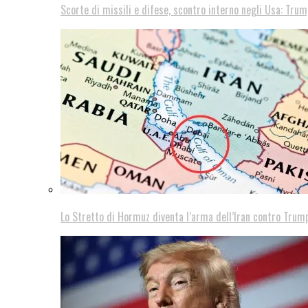
Scorte di missili e difese, scontro interno negli Usa: Trum
Lo Stretto di Hormuz diventa l’arma dell’Iran contro Trump