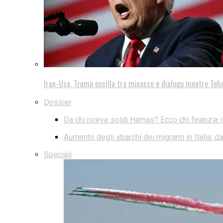
Iran-Usa, Trump oscilla tra minacce e dialogo mentre Teh
Dossier
Da chi riceve soldi Hamas? Ecco chi finanzia i
Aumento degli sbarchi dei migranti in Italia: 
Speciali