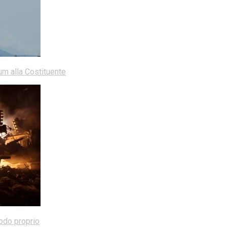
dum alla Costituente
modo proprio