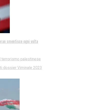
eran smentisce ogni volta
l terrorismo palestinese
dati dossier Viminale 2023