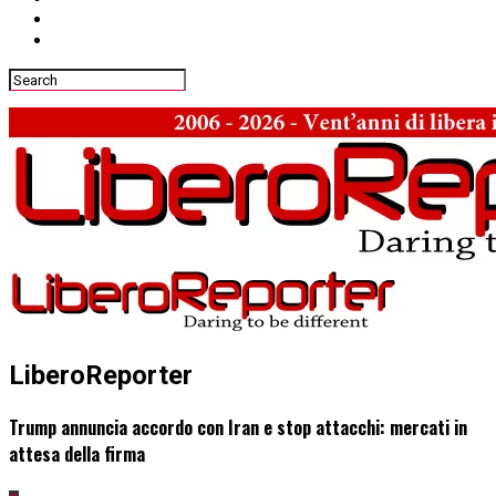
LiberoReporter
Trump annuncia accordo con Iran e stop attacchi: mercati in
attesa della firma