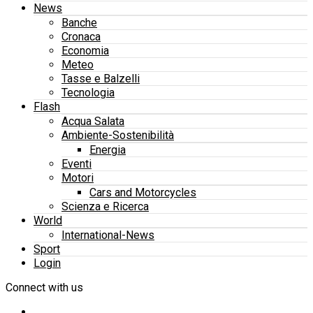
News
Banche
Cronaca
Economia
Meteo
Tasse e Balzelli
Tecnologia
Flash
Acqua Salata
Ambiente-Sostenibilità
Energia
Eventi
Motori
Cars and Motorcycles
Scienza e Ricerca
World
International-News
Sport
Login
Connect with us