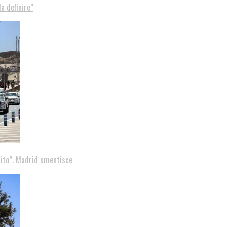
a definire”
tito”. Madrid smentisce