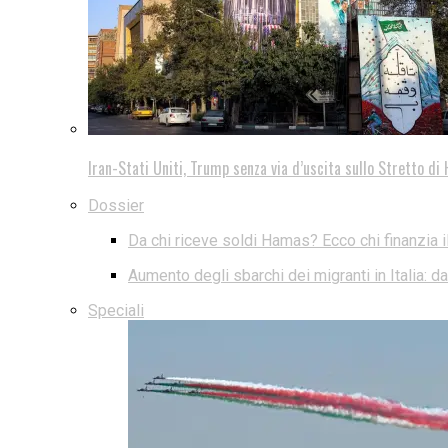
Iran-Stati Uniti, Trump senza via d’uscita sullo Stretto d
Dossier
Da chi riceve soldi Hamas? Ecco chi finanzia i
Aumento degli sbarchi dei migranti in Italia: 
Speciali