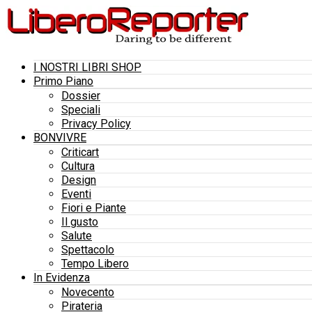
I NOSTRI LIBRI SHOP
Primo Piano
Dossier
Speciali
Privacy Policy
BONVIVRE
Criticart
Cultura
Design
Eventi
Fiori e Piante
Il gusto
Salute
Spettacolo
Tempo Libero
In Evidenza
Novecento
Pirateria