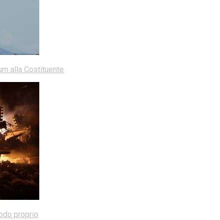
dum alla Costituente
modo proprio