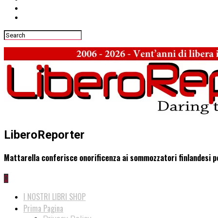
LiberoReporter
Mattarella conferisce onorificenza ai sommozzatori finlandesi pe
0
I NOSTRI LIBRI SHOP
Prima Pagina