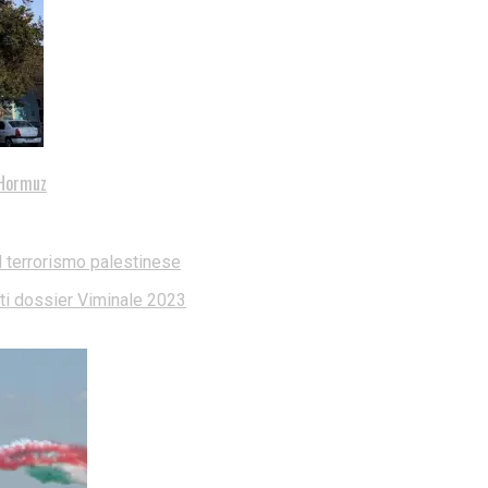
i Hormuz
l terrorismo palestinese
dati dossier Viminale 2023