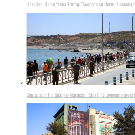
Iran-Usa, Rubio frena Trump: “Accordo su Hormuz ancora d
Ceuta, scontro Spagna-Marocco: Rabat, “Vi avevamo avver