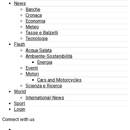
News
Banche
Cronaca
Economia
Meteo
Tasse e Balzelli
Tecnologia
Flash
Acqua Salata
Ambiente-Sostenibilità
Energia
Eventi
Motori
Cars and Motorcycles
Scienza e Ricerca
World
International-News
Sport
Login
Connect with us