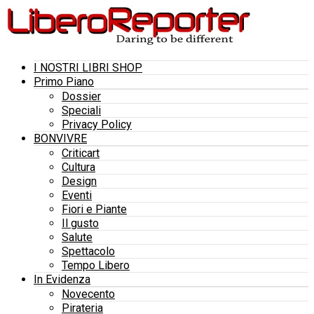
I NOSTRI LIBRI SHOP
Primo Piano
Dossier
Speciali
Privacy Policy
BONVIVRE
Criticart
Cultura
Design
Eventi
Fiori e Piante
Il gusto
Salute
Spettacolo
Tempo Libero
In Evidenza
Novecento
Pirateria