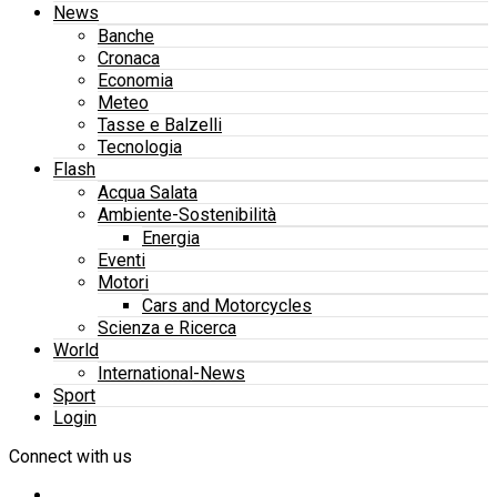
News
Banche
Cronaca
Economia
Meteo
Tasse e Balzelli
Tecnologia
Flash
Acqua Salata
Ambiente-Sostenibilità
Energia
Eventi
Motori
Cars and Motorcycles
Scienza e Ricerca
World
International-News
Sport
Login
Connect with us