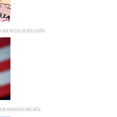
: una partita ad alto rischio
eran smentisce ogni volta