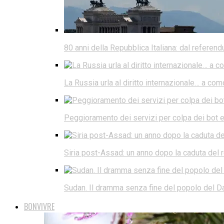
80 anni della Repubblica Italiana: dal referen
La Russia urla al diritto internazionale… a co
Peggioramento dei servizi per colpa dei bot e d
Siria post-Assad: un anno dopo la caduta del
Sudan. Il dramma senza fine del popolo del Da
BONVIVRE