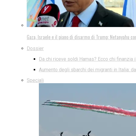
Gaza, Israele e il piano di disarmo di Trump: Netanyahu co
Dossier
Da chi riceve soldi Hamas? Ecco chi finanzia i
Aumento degli sbarchi dei migranti in Italia: 
Speciali