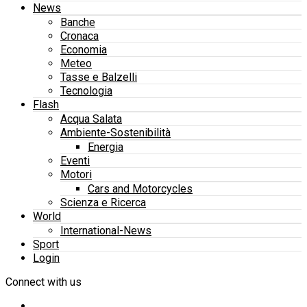
News
Banche
Cronaca
Economia
Meteo
Tasse e Balzelli
Tecnologia
Flash
Acqua Salata
Ambiente-Sostenibilità
Energia
Eventi
Motori
Cars and Motorcycles
Scienza e Ricerca
World
International-News
Sport
Login
Connect with us