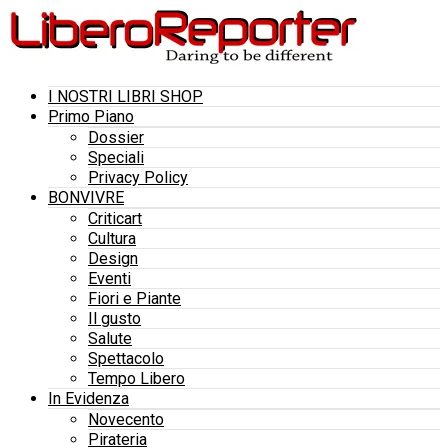
I NOSTRI LIBRI SHOP
Primo Piano
Dossier
Speciali
Privacy Policy
BONVIVRE
Criticart
Cultura
Design
Eventi
Fiori e Piante
Il gusto
Salute
Spettacolo
Tempo Libero
In Evidenza
Novecento
Pirateria