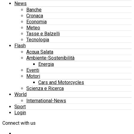
News
Banche
Cronaca
Economia
Meteo
Tasse e Balzelli
Tecnologia
Flash
Acqua Salata
Ambiente-Sostenibilità
Energia
Eventi
Motori
Cars and Motorcycles
Scienza e Ricerca
World
International-News
Sport
Login
Connect with us