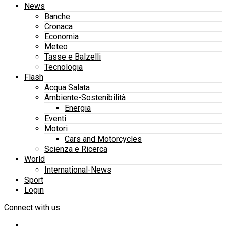
News
Banche
Cronaca
Economia
Meteo
Tasse e Balzelli
Tecnologia
Flash
Acqua Salata
Ambiente-Sostenibilità
Energia
Eventi
Motori
Cars and Motorcycles
Scienza e Ricerca
World
International-News
Sport
Login
Connect with us