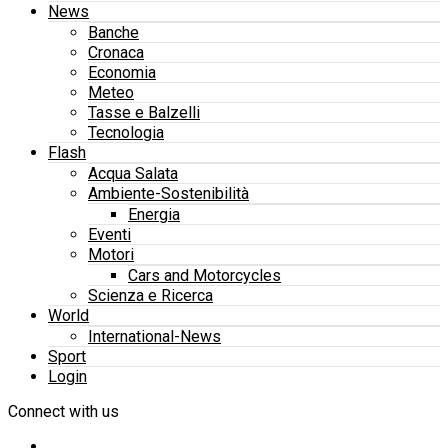
News
Banche
Cronaca
Economia
Meteo
Tasse e Balzelli
Tecnologia
Flash
Acqua Salata
Ambiente-Sostenibilità
Energia
Eventi
Motori
Cars and Motorcycles
Scienza e Ricerca
World
International-News
Sport
Login
Connect with us