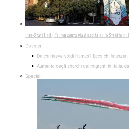
Iran-Stati Uniti, Trump senza via d’uscita sullo Stretto d
Dossier
Da chi riceve soldi Hamas? Ecco chi finanzia i
Aumento degli sbarchi dei migranti in Italia: 
Speciali