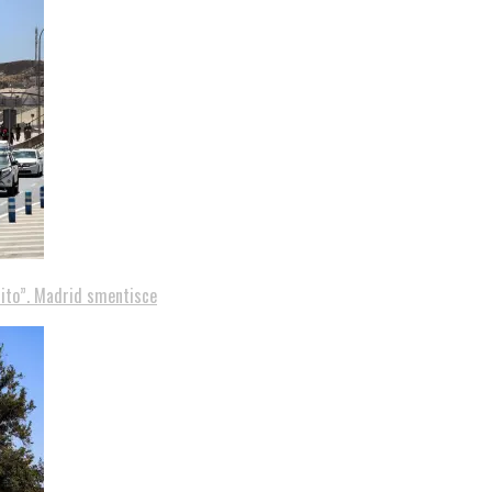
tito”. Madrid smentisce