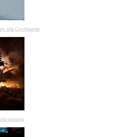
dum alla Costituente
modo proprio