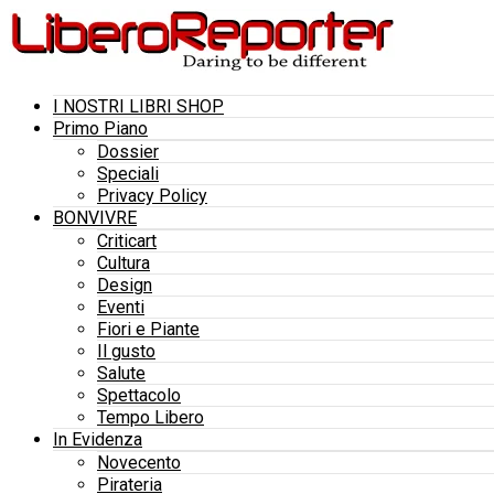
I NOSTRI LIBRI SHOP
Primo Piano
Dossier
Speciali
Privacy Policy
BONVIVRE
Criticart
Cultura
Design
Eventi
Fiori e Piante
Il gusto
Salute
Spettacolo
Tempo Libero
In Evidenza
Novecento
Pirateria