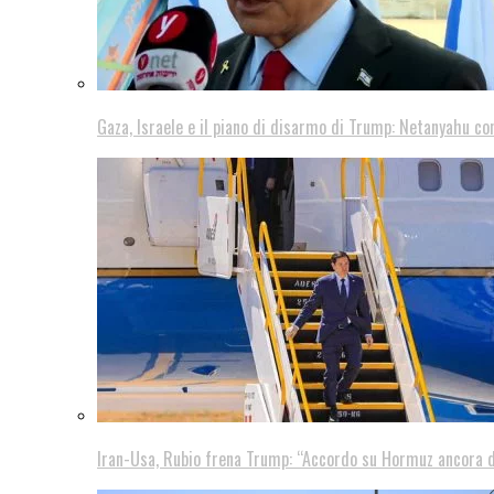
Gaza, Israele e il piano di disarmo di Trump: Netanyahu co
Iran-Usa, Rubio frena Trump: “Accordo su Hormuz ancora d