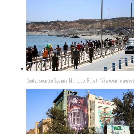
Ceuta, scontro Spagna-Marocco: Rabat, “Vi avevamo avver