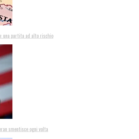
: una partita ad alto rischio
eran smentisce ogni volta