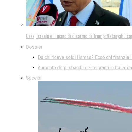
Gaza, Israele e il piano di disarmo di Trump: Netanyahu co
Dossier
Da chi riceve soldi Hamas? Ecco chi finanzia i
Aumento degli sbarchi dei migranti in Italia: 
Speciali