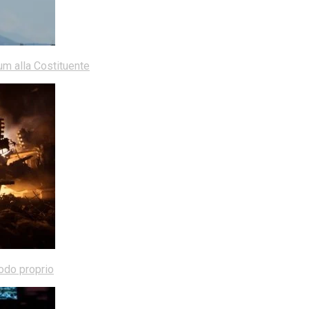
dum alla Costituente
modo proprio