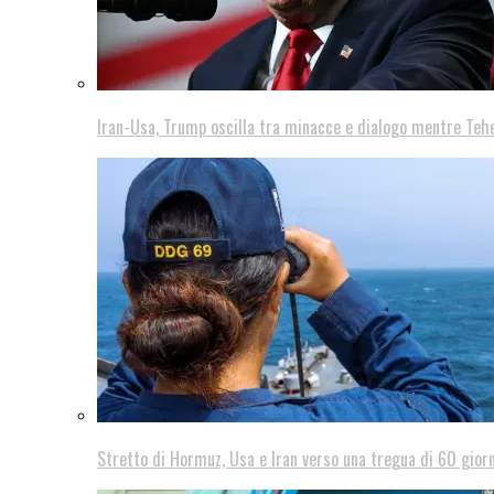
Iran-Usa, Trump oscilla tra minacce e dialogo mentre Teh
Stretto di Hormuz, Usa e Iran verso una tregua di 60 giorn