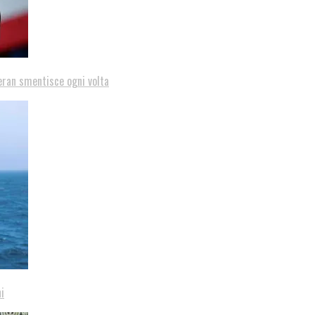
eran smentisce ogni volta
i