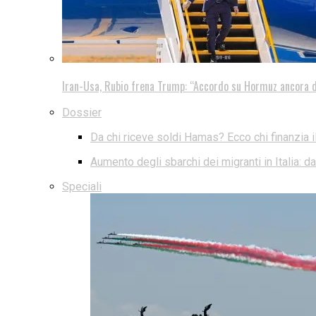
Iran-Usa, Rubio frena Trump: “Accordo su Hormuz ancora d
Dossier
Da chi riceve soldi Hamas? Ecco chi finanzia i
Aumento degli sbarchi dei migranti in Italia: 
Speciali