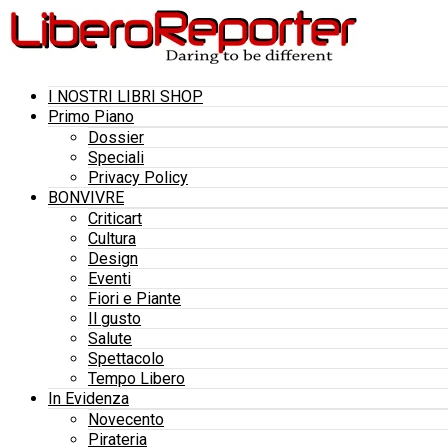
I NOSTRI LIBRI SHOP
Primo Piano
Dossier
Speciali
Privacy Policy
BONVIVRE
Criticart
Cultura
Design
Eventi
Fiori e Piante
Il gusto
Salute
Spettacolo
Tempo Libero
In Evidenza
Novecento
Pirateria