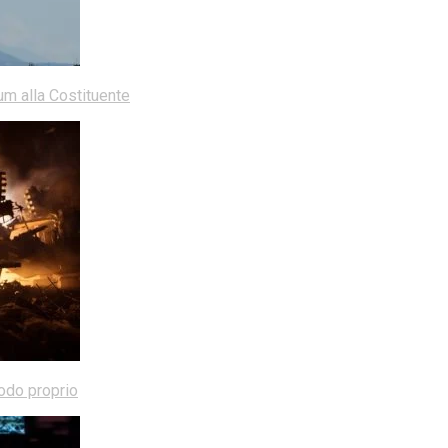
dum alla Costituente
modo proprio