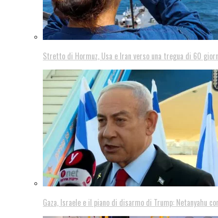
Stretto di Hormuz, Usa e Iran verso una tregua di 60 giorn
Gaza, Israele e il piano di disarmo di Trump: Netanyahu co