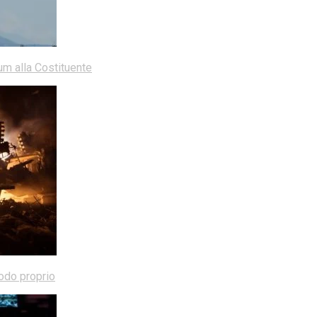
dum alla Costituente
modo proprio