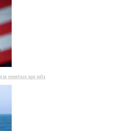
eran smentisce ogni volta