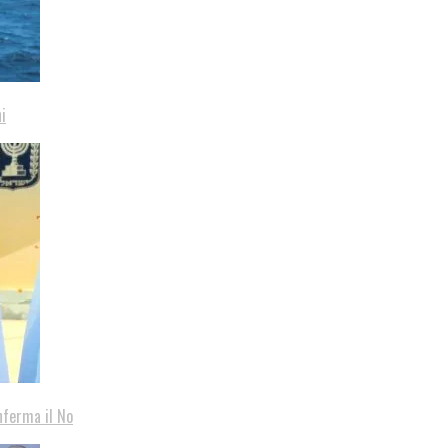
i
nferma il No