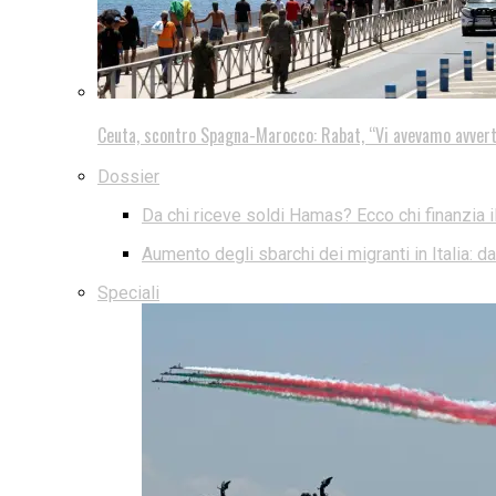
Ceuta, scontro Spagna-Marocco: Rabat, “Vi avevamo avver
Dossier
Da chi riceve soldi Hamas? Ecco chi finanzia i
Aumento degli sbarchi dei migranti in Italia: 
Speciali