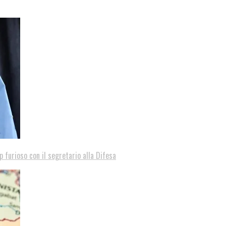
p furioso con il segretario alla Difesa