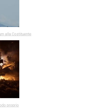
dum alla Costituente
modo proprio