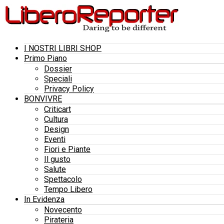
I NOSTRI LIBRI SHOP
Primo Piano
Dossier
Speciali
Privacy Policy
BONVIVRE
Criticart
Cultura
Design
Eventi
Fiori e Piante
Il gusto
Salute
Spettacolo
Tempo Libero
In Evidenza
Novecento
Pirateria