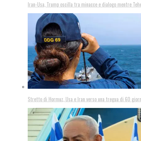
Iran-Usa, Trump oscilla tra minacce e dialogo mentre Teh
Stretto di Hormuz, Usa e Iran verso una tregua di 60 giorn