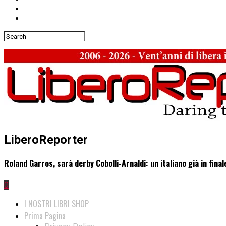
LiberoReporter
Roland Garros, sarà derby Cobolli-Arnaldi: un italiano già in final
0
I NOSTRI LIBRI SHOP
Prima Pagina