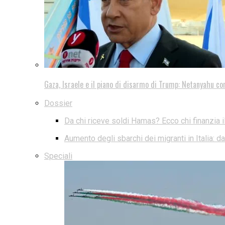
Gaza, Israele e il piano di disarmo di Trump: Netanyahu co
Dossier
Da chi riceve soldi Hamas? Ecco chi finanzia i
Aumento degli sbarchi dei migranti in Italia: 
Speciali