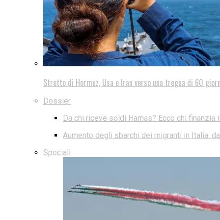
Stretto di Hormuz, Usa e Iran verso una tregua di 60 giorn
Dossier
Da chi riceve soldi Hamas? Ecco chi finanzia i
Aumento degli sbarchi dei migranti in Italia: 
Speciali