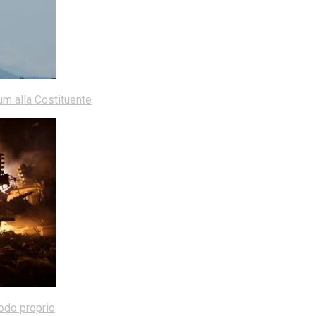
dum alla Costituente
modo proprio