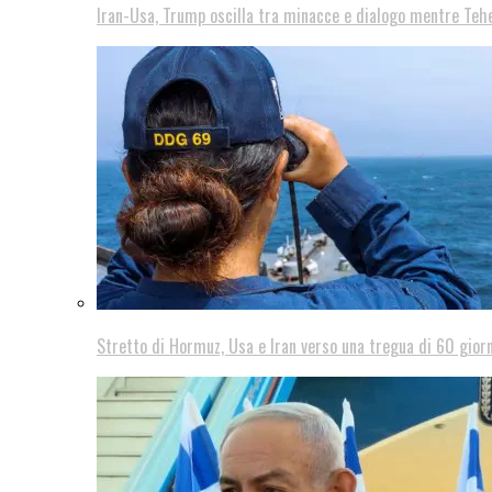
Iran-Usa, Trump oscilla tra minacce e dialogo mentre Teh
Stretto di Hormuz, Usa e Iran verso una tregua di 60 giorn