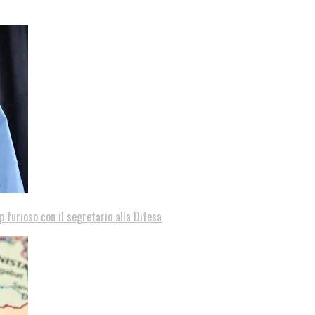
p furioso con il segretario alla Difesa