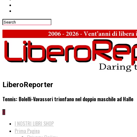
LiberoReporter
Tennis: Bolelli-Vavassori trionfano nel doppio maschile ad Halle
0
I NOSTRI LIBRI SHOP
Prima Pagina