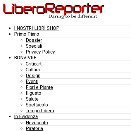
I NOSTRI LIBRI SHOP
Primo Piano
Dossier
Speciali
Privacy Policy
BONVIVRE
Criticart
Cultura
Design
Eventi
Fiori e Piante
Il gusto
Salute
Spettacolo
Tempo Libero
In Evidenza
Novecento
Pirateria