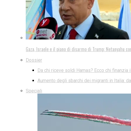
Gaza, Israele e il piano di disarmo di Trump: Netanyahu co
Dossier
Da chi riceve soldi Hamas? Ecco chi finanzia i
Aumento degli sbarchi dei migranti in Italia: 
Speciali