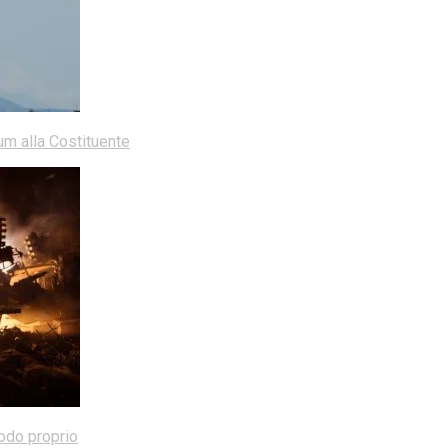
dum alla Costituente
modo proprio