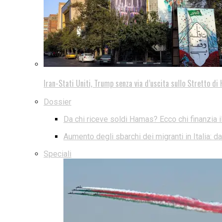
Iran-Stati Uniti, Trump senza via d’uscita sullo Stretto d
Dossier
Da chi riceve soldi Hamas? Ecco chi finanzia i
Aumento degli sbarchi dei migranti in Italia: 
Speciali