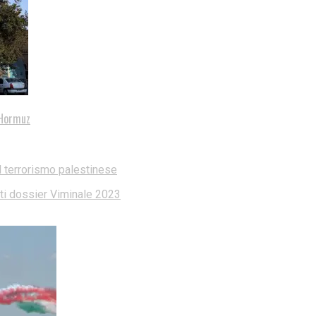
i Hormuz
l terrorismo palestinese
dati dossier Viminale 2023