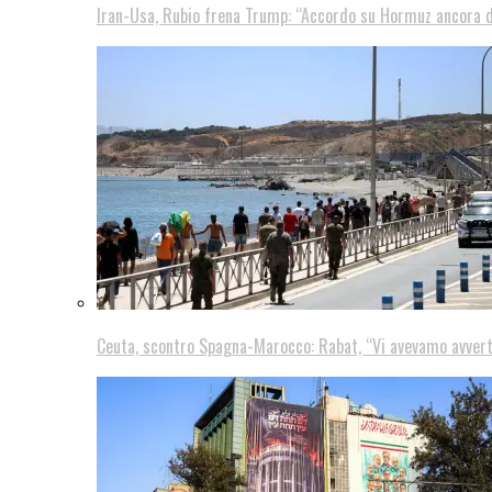
Iran-Usa, Rubio frena Trump: “Accordo su Hormuz ancora d
Ceuta, scontro Spagna-Marocco: Rabat, “Vi avevamo avver