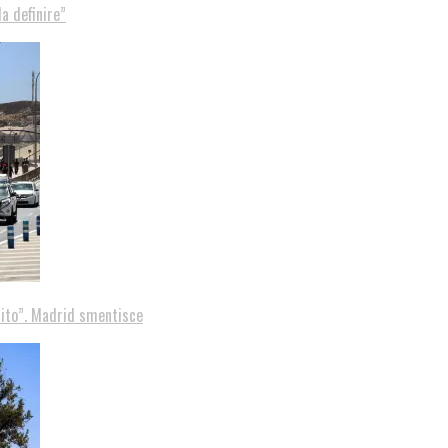
a definire”
tito”. Madrid smentisce