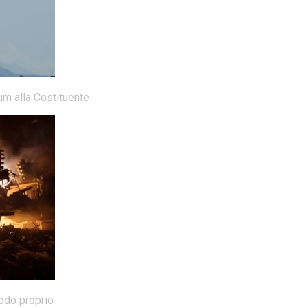
dum alla Costituente
modo proprio