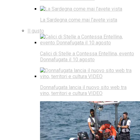
La Sardegna come mai l’avete vista
Il gusto
Calici di Stelle a Contessa Entellina, evento
Donnafugata il 10 agosto
Donnafugata lancia il nuovo sito web tra
vino, territori e cultura VIDEO