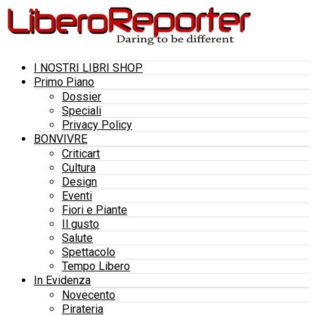
I NOSTRI LIBRI SHOP
Primo Piano
Dossier
Speciali
Privacy Policy
BONVIVRE
Criticart
Cultura
Design
Eventi
Fiori e Piante
Il gusto
Salute
Spettacolo
Tempo Libero
In Evidenza
Novecento
Pirateria