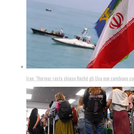
Iran: “Hormuz resta chiuso finché gli Usa non cambiano 