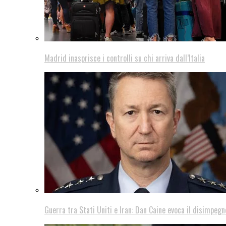
Madrid inasprisce i controlli su chi arriva dall’Italia
Guerra tra Stati Uniti e Iran: Dan Caine evoca il disimpegn