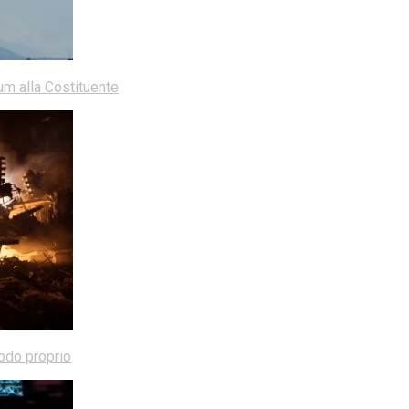
dum alla Costituente
modo proprio