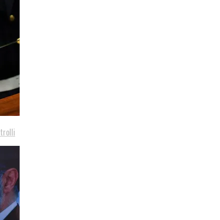
trolli