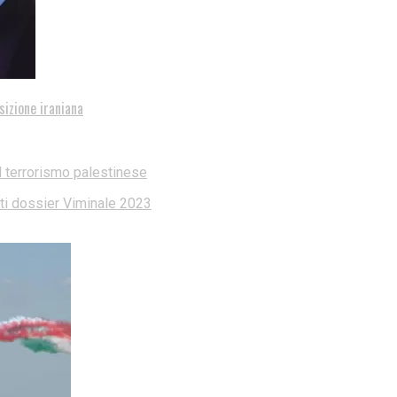
sizione iraniana
l terrorismo palestinese
dati dossier Viminale 2023