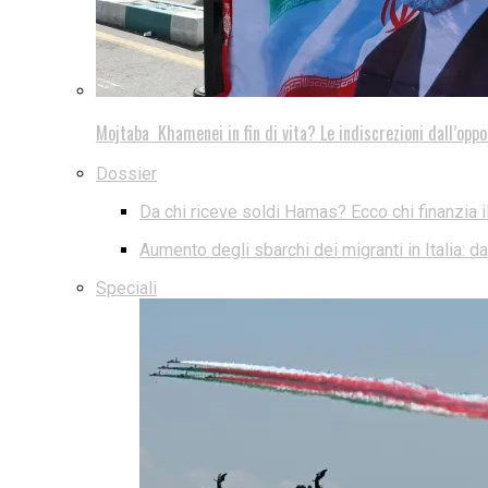
Mojtaba Khamenei in fin di vita? Le indiscrezioni dall’oppo
Dossier
Da chi riceve soldi Hamas? Ecco chi finanzia i
Aumento degli sbarchi dei migranti in Italia: 
Speciali