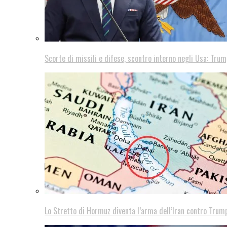
Scorte di missili e difese, scontro interno negli Usa: Trum
Lo Stretto di Hormuz diventa l’arma dell’Iran contro Trump