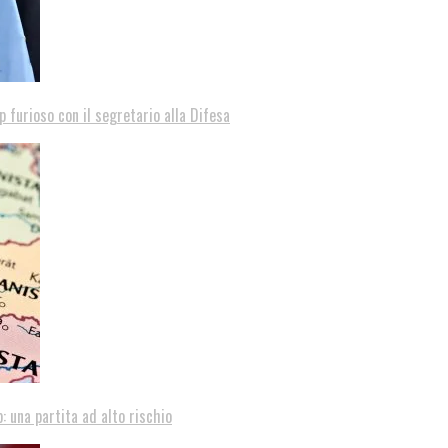
p furioso con il segretario alla Difesa
: una partita ad alto rischio