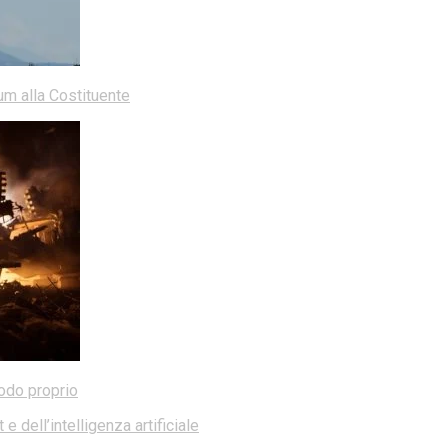
dum alla Costituente
modo proprio