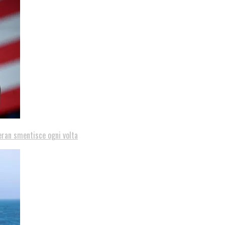
eran smentisce ogni volta