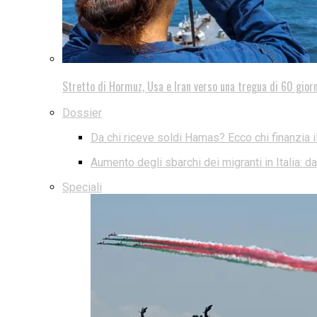
Stretto di Hormuz, Usa e Iran verso una tregua di 60 giorn
Dossier
Da chi riceve soldi Hamas? Ecco chi finanzia i
Aumento degli sbarchi dei migranti in Italia: 
Speciali