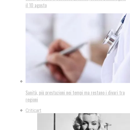
il 10 agosto
Sanità, più prestazioni nei tempi ma restano i divari tra
regioni
Criticart