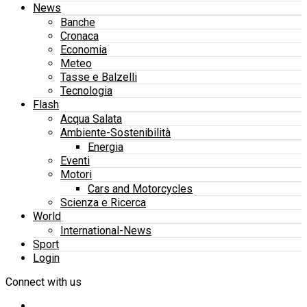
News
Banche
Cronaca
Economia
Meteo
Tasse e Balzelli
Tecnologia
Flash
Acqua Salata
Ambiente-Sostenibilità
Energia
Eventi
Motori
Cars and Motorcycles
Scienza e Ricerca
World
International-News
Sport
Login
Connect with us