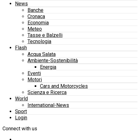
News
Banche
Cronaca
Economia
Meteo
Tasse e Balzelli
Tecnologia
Flash
Acqua Salata
Ambiente-Sostenibilità
Energia
Eventi
Motori
Cars and Motorcycles
Scienza e Ricerca
World
International-News
Sport
Login
Connect with us