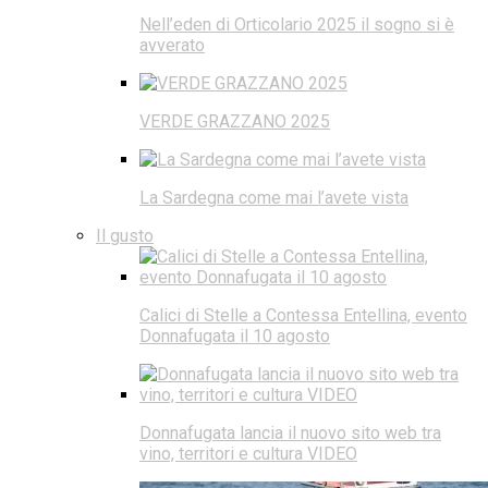
Nell’eden di Orticolario 2025 il sogno si è
avverato
VERDE GRAZZANO 2025
La Sardegna come mai l’avete vista
Il gusto
Calici di Stelle a Contessa Entellina, evento
Donnafugata il 10 agosto
Donnafugata lancia il nuovo sito web tra
vino, territori e cultura VIDEO