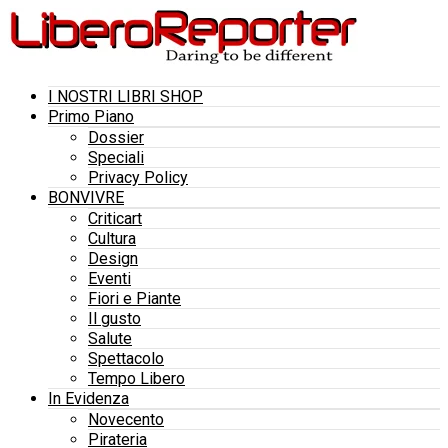
I NOSTRI LIBRI SHOP
Primo Piano
Dossier
Speciali
Privacy Policy
BONVIVRE
Criticart
Cultura
Design
Eventi
Fiori e Piante
Il gusto
Salute
Spettacolo
Tempo Libero
In Evidenza
Novecento
Pirateria