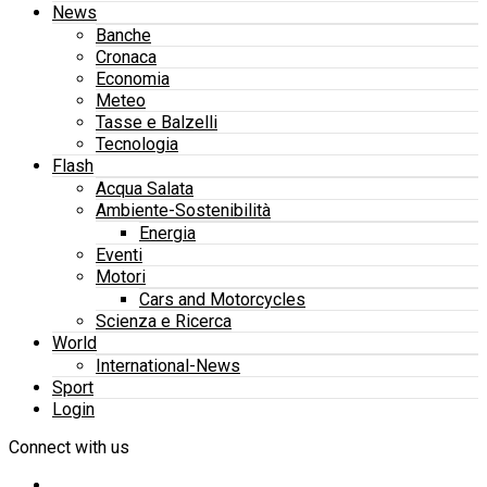
News
Banche
Cronaca
Economia
Meteo
Tasse e Balzelli
Tecnologia
Flash
Acqua Salata
Ambiente-Sostenibilità
Energia
Eventi
Motori
Cars and Motorcycles
Scienza e Ricerca
World
International-News
Sport
Login
Connect with us