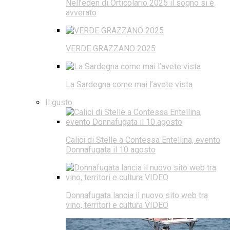
Nell’eden di Orticolario 2025 il sogno si è
avverato
VERDE GRAZZANO 2025
La Sardegna come mai l’avete vista
Il gusto
Calici di Stelle a Contessa Entellina, evento
Donnafugata il 10 agosto
Donnafugata lancia il nuovo sito web tra
vino, territori e cultura VIDEO