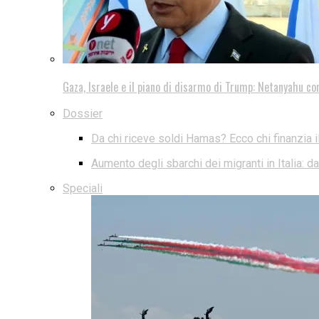
Gaza, Israele e il piano di disarmo di Trump: Netanyahu co
Dossier
Da chi riceve soldi Hamas? Ecco chi finanzia i
Aumento degli sbarchi dei migranti in Italia: 
Speciali