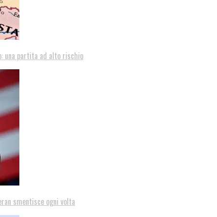
: una partita ad alto rischio
eran smentisce ogni volta