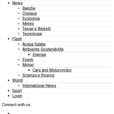
News
Banche
Cronaca
Economia
Meteo
Tasse e Balzelli
Tecnologia
Flash
Acqua Salata
Ambiente-Sostenibilità
Energia
Eventi
Motori
Cars and Motorcycles
Scienza e Ricerca
World
International-News
Sport
Login
Connect with us