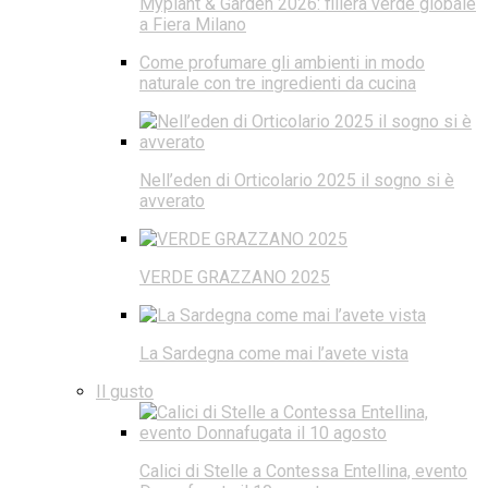
Myplant & Garden 2026: filiera verde globale
a Fiera Milano
Come profumare gli ambienti in modo
naturale con tre ingredienti da cucina
Nell’eden di Orticolario 2025 il sogno si è
avverato
VERDE GRAZZANO 2025
La Sardegna come mai l’avete vista
Il gusto
Calici di Stelle a Contessa Entellina, evento