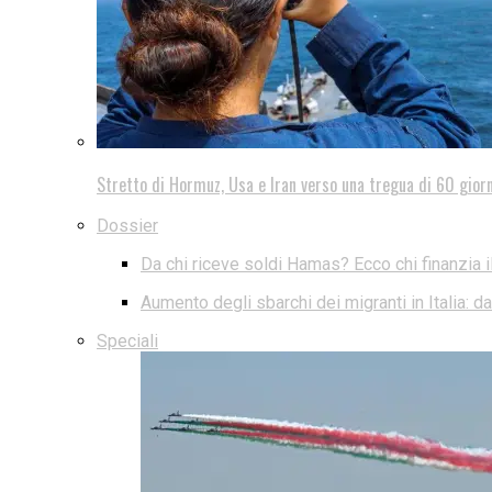
Stretto di Hormuz, Usa e Iran verso una tregua di 60 giorn
Dossier
Da chi riceve soldi Hamas? Ecco chi finanzia i
Aumento degli sbarchi dei migranti in Italia: 
Speciali