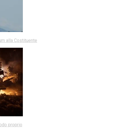
dum alla Costituente
modo proprio