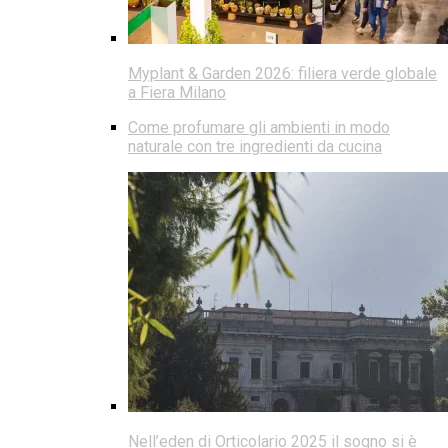
Myplant & Garden 2026: filiera verde globale
a Fiera Milano
Come profumare gli ambienti in modo
naturale con tre ingredienti da cucina
Nell’eden di Orticolario 2025 il sogno si è