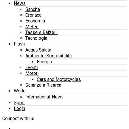
News
Banche
Cronaca
Economia
Meteo
Tasse e Balzelli
Tecnologia
Flash
Acqua Salata
Ambiente-Sostenibilità
Energia
Eventi
Motori
Cars and Motorcycles
Scienza e Ricerca
World
International-News
Sport
Login
Connect with us