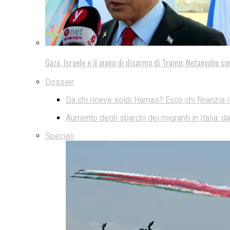
Gaza, Israele e il piano di disarmo di Trump: Netanyahu co
Dossier
Da chi riceve soldi Hamas? Ecco chi finanzia i
Aumento degli sbarchi dei migranti in Italia: 
Speciali