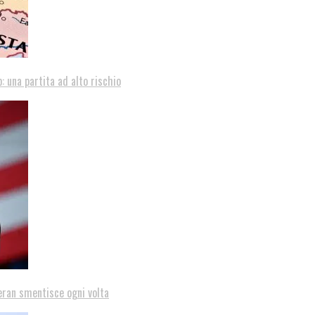
: una partita ad alto rischio
eran smentisce ogni volta