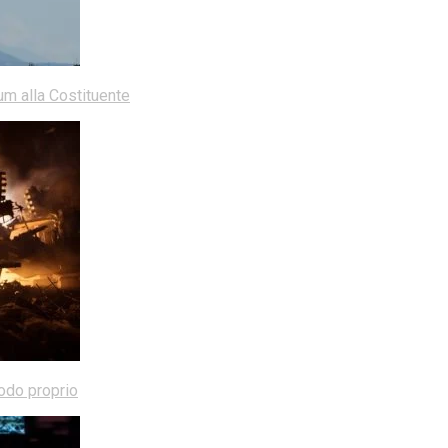
dum alla Costituente
modo proprio