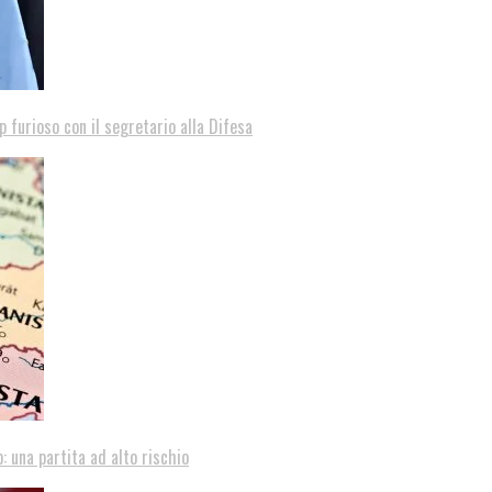
p furioso con il segretario alla Difesa
: una partita ad alto rischio