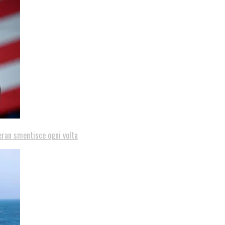
eran smentisce ogni volta