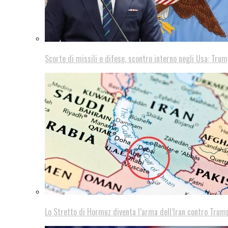
Scorte di missili e difese, scontro interno negli Usa: Trum
Lo Stretto di Hormuz diventa l’arma dell’Iran contro Trump