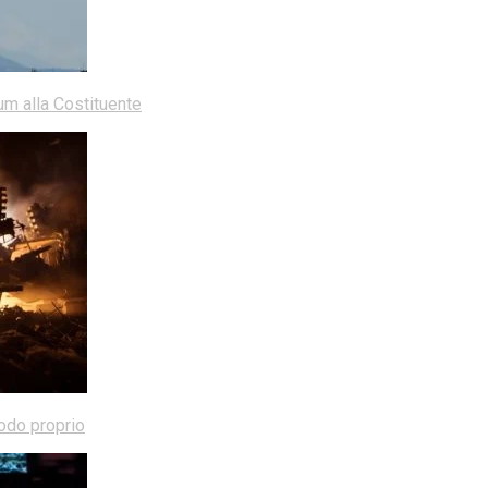
dum alla Costituente
modo proprio