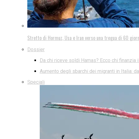
Stretto di Hormuz, Usa e Iran verso una tregua di 60 giorn
Dossier
Da chi riceve soldi Hamas? Ecco chi finanzia i
Aumento degli sbarchi dei migranti in Italia: 
Speciali