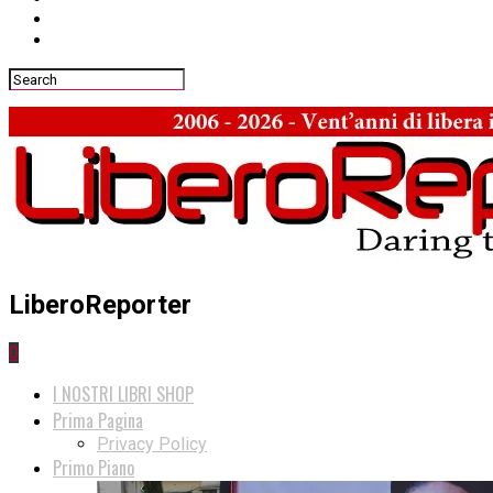
LiberoReporter
0
I NOSTRI LIBRI SHOP
Prima Pagina
Privacy Policy
Primo Piano