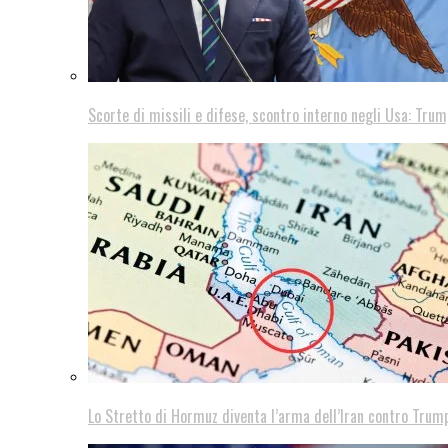
Scorte di missili e difese, scontro interno negli Usa: Trum
Lo Stretto di Hormuz diventa l’arma dell’Iran contro Trump