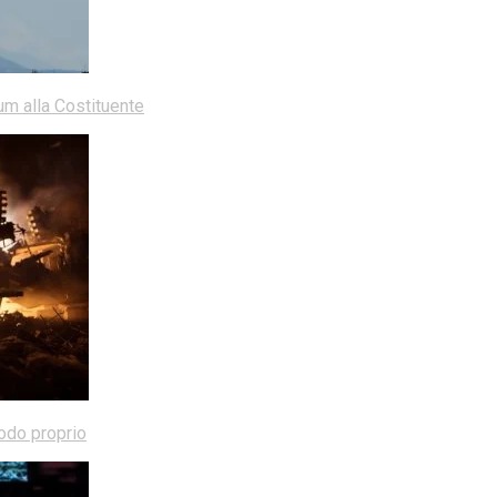
dum alla Costituente
modo proprio