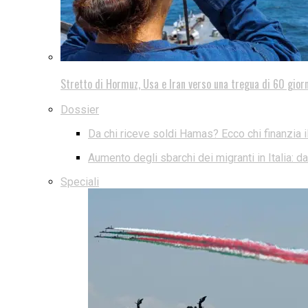
Stretto di Hormuz, Usa e Iran verso una tregua di 60 giorn
Dossier
Da chi riceve soldi Hamas? Ecco chi finanzia i
Aumento degli sbarchi dei migranti in Italia: 
Speciali