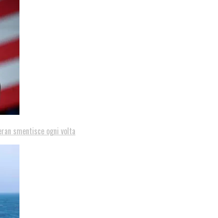
eran smentisce ogni volta