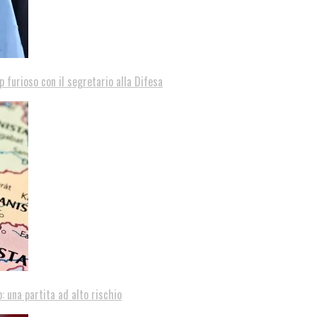
p furioso con il segretario alla Difesa
: una partita ad alto rischio