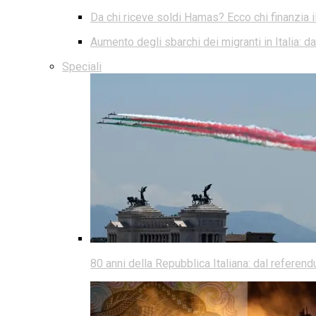
Da chi riceve soldi Hamas? Ecco chi finanzia i
Aumento degli sbarchi dei migranti in Italia: 
Speciali
80 anni della Repubblica Italiana: dal referen