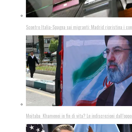
Scontro Italia-Spagna sui migranti: Madrid ripristina i con
Mojtaba Khamenei in fin di vita? Le indiscrezioni dall’oppo