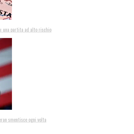
: una partita ad alto rischio
eran smentisce ogni volta