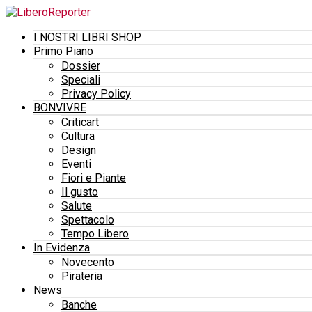
I NOSTRI LIBRI SHOP
Primo Piano
Dossier
Speciali
Privacy Policy
BONVIVRE
Criticart
Cultura
Design
Eventi
Fiori e Piante
Il gusto
Salute
Spettacolo
Tempo Libero
In Evidenza
Novecento
Pirateria
News
Banche