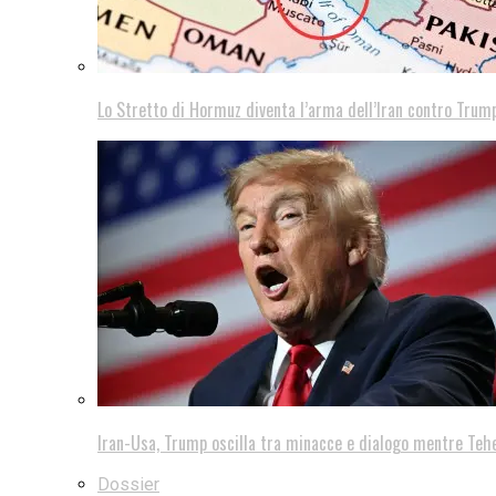
Lo Stretto di Hormuz diventa l’arma dell’Iran contro Trump
Iran-Usa, Trump oscilla tra minacce e dialogo mentre Teh
Dossier