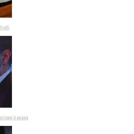
trolli
sizione iraniana