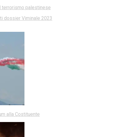
l terrorismo palestinese
dati dossier Viminale 2023
dum alla Costituente