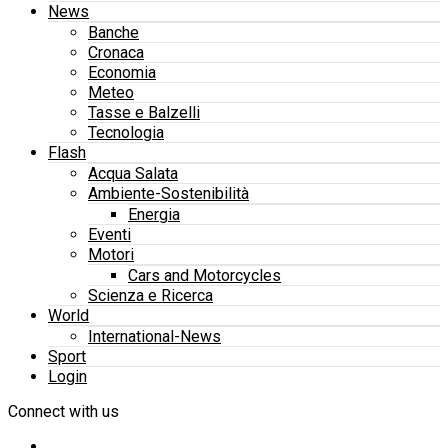
News
Banche
Cronaca
Economia
Meteo
Tasse e Balzelli
Tecnologia
Flash
Acqua Salata
Ambiente-Sostenibilità
Energia
Eventi
Motori
Cars and Motorcycles
Scienza e Ricerca
World
International-News
Sport
Login
Connect with us