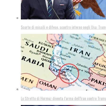
Scorte di missili e difese, scontro interno negli Usa: Trum
Lo Stretto di Hormuz diventa l’arma dell’Iran contro Trump