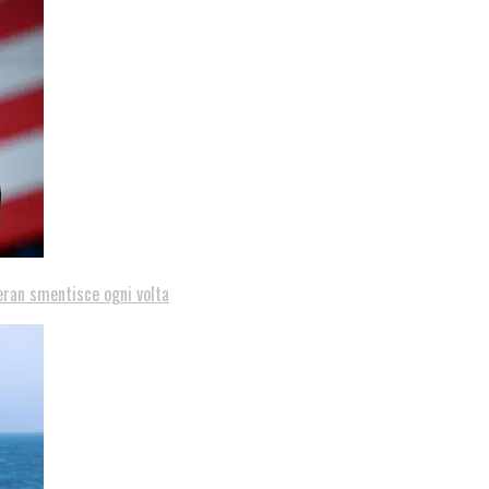
eran smentisce ogni volta