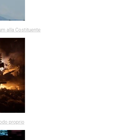
dum alla Costituente
modo proprio