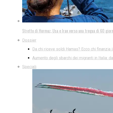
Stretto di Hormuz, Usa e Iran verso una tregua di 60 giorn
Dossier
Da chi riceve soldi Hamas? Ecco chi finanzia i
Aumento degli sbarchi dei migranti in Italia: 
Speciali