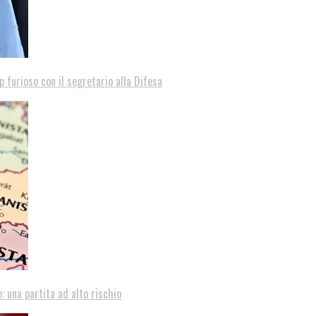
p furioso con il segretario alla Difesa
: una partita ad alto rischio