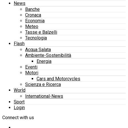
News
Banche
Cronaca
Economia
Meteo
Tasse e Balzelli
Tecnologia
Flash
Acqua Salata
Ambiente-Sostenibilità
Energia
Eventi
Motori
Cars and Motorcycles
Scienza e Ricerca
World
International-News
Sport
Login
Connect with us