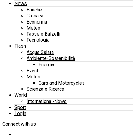
News
Banche
Cronaca
Economia
Meteo
Tasse e Balzelli
Tecnologia
Flash
Acqua Salata
Ambiente-Sostenibilità
Energia
Eventi
Motori
Cars and Motorcycles
Scienza e Ricerca
World
International-News
Sport
Login
Connect with us