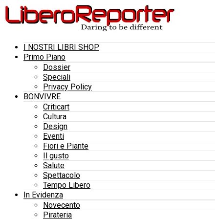
I NOSTRI LIBRI SHOP
Primo Piano
Dossier
Speciali
Privacy Policy
BONVIVRE
Criticart
Cultura
Design
Eventi
Fiori e Piante
Il gusto
Salute
Spettacolo
Tempo Libero
In Evidenza
Novecento
Pirateria